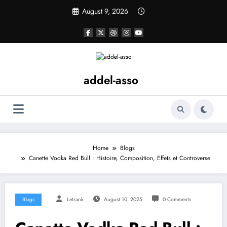
Skip
August 9, 2026
to
content
addel-asso
Home
Blogs
Canette Vodka Red Bull : Histoire, Composition, Effets et Controverse
Blogs
Letrank
August 10, 2025
0 Comments