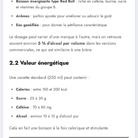
Boisson énergisante type Red Bull
: riche en caféine, taurine, sucre
et vitamines du groupe B.
Arômes
: parfois ajoutés pour améliorer ou adoucir le goût.
Eau gazéifiée
: pour donner la pétillance caractéristique.
Le dosage peut varier d’une marque à l’autre, mais on retrouve
souvent environ
5 % d’alcool par volume
dans les versions
commerciales, ce qui est similaire à une bière.
2.2 Valeur énergétique
Une canette standard (250 ml) peut contenir :
Calories
: entre 150 et 200 kcal
Sucre
: 25 à 30 g
Caféine
: 70 à 80 mg
Alcool
: environ 10 à 12 g d’alcool pur
Cela en fait une boisson à la fois calorique et stimulante.