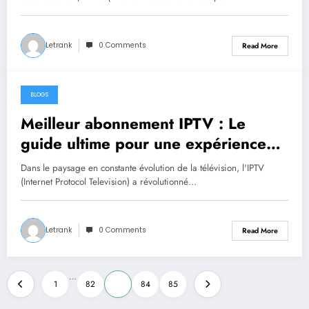
Letrank
0 Comments
Read More
BLOGS
September 13, 2024
Meilleur abonnement IPTV : Le
guide ultime pour une expérience
télévisuelle exceptionnelle
Dans le paysage en constante évolution de la télévision, l'IPTV
(Internet Protocol Television) a révolutionné…
Letrank
0 Comments
Read More
Posts
…
1
82
83
84
85
pagination