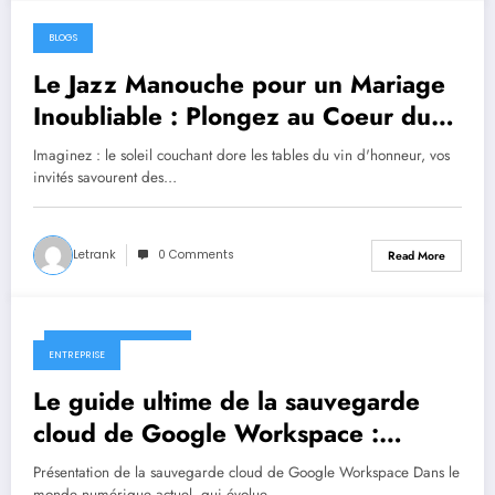
BLOGS
September 28, 2024
Le Jazz Manouche pour un Mariage
Inoubliable : Plongez au Coeur du
Swing
Imaginez : le soleil couchant dore les tables du vin d'honneur, vos
invités savourent des…
Letrank
0 Comments
Read More
September 26, 2024
ENTREPRISE
Le guide ultime de la sauvegarde
cloud de Google Workspace :
protéger vos données à l’ère du
Présentation de la sauvegarde cloud de Google Workspace Dans le
monde numérique actuel, qui évolue…