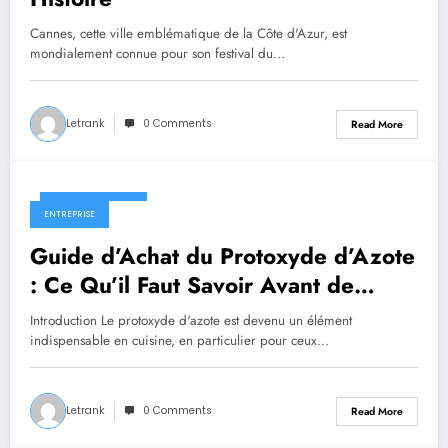
Cannes, cette ville emblématique de la Côte d'Azur, est
mondialement connue pour son festival du…
Letrank
0 Comments
Read More
October 4, 2024
ENTREPRISE
Guide d’Achat du Protoxyde d’Azote
: Ce Qu’il Faut Savoir Avant de
l’Utiliser en Cuisine
Introduction Le protoxyde d'azote est devenu un élément
indispensable en cuisine, en particulier pour ceux…
Letrank
0 Comments
Read More