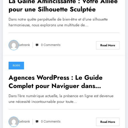
La Gaine Amincissante : Votre Alliée
pour une Silhouette Sculptée
Dans notre quête perpétuelle de bien-être et d'une silhouette
harmonieuse, nous explorons une multitude de…
Letrank
0 Comments
Read More
BLOGS
September 21, 2024
Agences WordPress : Le Guide
Complet pour Naviguer dans
l’Univers WordPress et Trouver le
Dans l'ère numérique actuelle, la présence en ligne est devenue
Partenaire Idéal pour votre Projet
une nécessité incontournable pour toute…
Web
Letrank
0 Comments
Read More