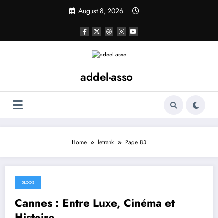
Skip
August 8, 2026
to
content
addel-asso
Home
letrank
Page 83
BLOGS
October 12, 2024
Cannes : Entre Luxe, Cinéma et
Histoire