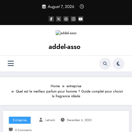
Skip
August 7, 2026
to
content
addel-asso
Home
entreprise
Quel est le meilleur parfum pour homme ? Guide complet pour choisir
la fragrance idéale
Entreprise
Letrank
December 6, 2025
0 Comments