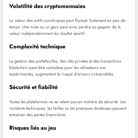
Volatilité des cryptomonnaies
La valeur des actifs numériques peut fluctuer fortement en peu de
temps. Une mise ou un gain peut ainsi perdre ou gagner de la
valeur indépendamment du résultat sportif.
Complexité technique
La gestion des portefeuilles, des clés privées et des transactions
blockchain peut être complexe pour les utilisateurs non
expérimentés, augmentant le risque d’erreurs irréversibles.
Sécurité et fiabilité
Toutes les plateformes ne se valent pas en matière de sécurité. Les
incidents techniques, les failles ou les pratiques douteuses peuvent
entraîner des pertes financières.
Risques liés au jeu