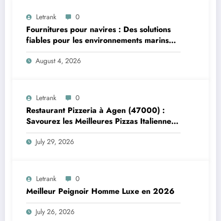
Letrank
0
Fournitures pour navires : Des solutions
fiables pour les environnements marins
exigeants
August 4, 2026
Letrank
0
Restaurant Pizzeria à Agen (47000) :
Savourez les Meilleures Pizzas Italiennes
chez Trattoria Pasta Pizza Brax
July 29, 2026
Letrank
0
Meilleur Peignoir Homme Luxe en 2026
July 26, 2026