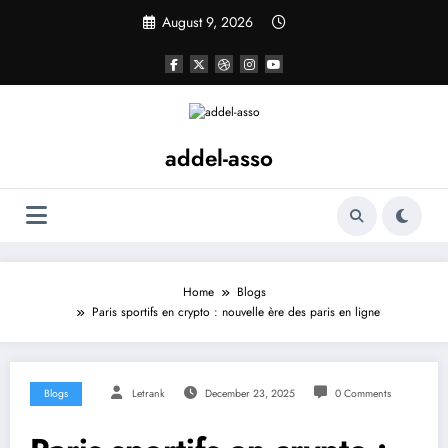
Skip
August 9, 2026
to
content
addel-asso
Home
Blogs
Paris sportifs en crypto : nouvelle ère des paris en ligne
Blogs
Letrank
December 23, 2025
0 Comments