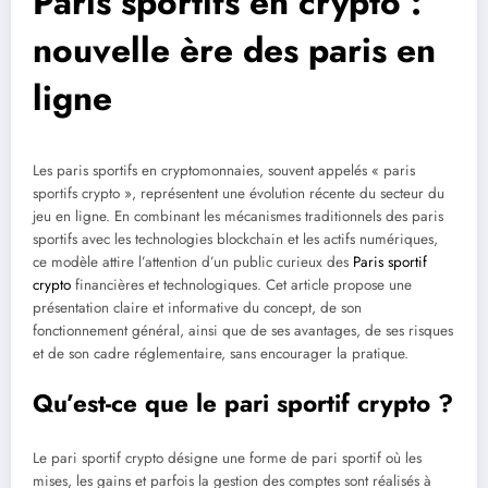
Paris sportifs en crypto :
nouvelle ère des paris en
ligne
Les paris sportifs en cryptomonnaies, souvent appelés « paris
sportifs crypto », représentent une évolution récente du secteur du
jeu en ligne. En combinant les mécanismes traditionnels des paris
sportifs avec les technologies blockchain et les actifs numériques,
ce modèle attire l’attention d’un public curieux des
Paris sportif
crypto
financières et technologiques. Cet article propose une
présentation claire et informative du concept, de son
fonctionnement général, ainsi que de ses avantages, de ses risques
et de son cadre réglementaire, sans encourager la pratique.
Qu’est-ce que le pari sportif crypto ?
Le pari sportif crypto désigne une forme de pari sportif où les
mises, les gains et parfois la gestion des comptes sont réalisés à