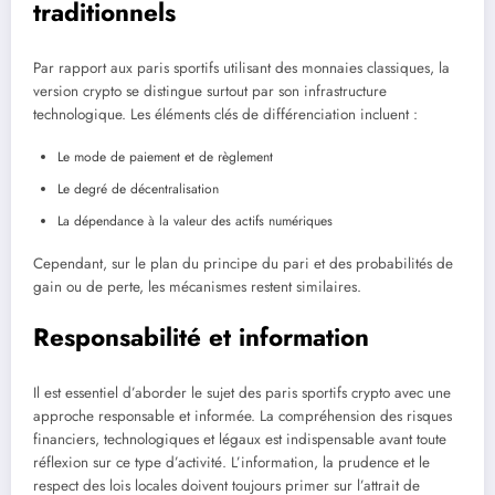
traditionnels
Par rapport aux paris sportifs utilisant des monnaies classiques, la
version crypto se distingue surtout par son infrastructure
technologique. Les éléments clés de différenciation incluent :
Le mode de paiement et de règlement
Le degré de décentralisation
La dépendance à la valeur des actifs numériques
Cependant, sur le plan du principe du pari et des probabilités de
gain ou de perte, les mécanismes restent similaires.
Responsabilité et information
Il est essentiel d’aborder le sujet des paris sportifs crypto avec une
approche responsable et informée. La compréhension des risques
financiers, technologiques et légaux est indispensable avant toute
réflexion sur ce type d’activité. L’information, la prudence et le
respect des lois locales doivent toujours primer sur l’attrait de