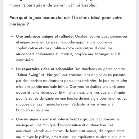
moments partagés et de souvenirs impérissables.
Pourquoi le jazz manouche est-il le choix idéal pour votre
mariage ?
Une ambiance unique et raffinée:
Oubliez les musiques génériques
et impersonnelles. Le jazz manouche apporte une touche de
sophistication et d’originalité à votre célébration. Il crée une
atmosphère chaleureuse et intimiste, propice aux échanges et à la
convivialité.
Un répertoire riche et adaptable:
Des standards du genre comme
“Minor Swing” et “Nuages” aux compositions originales en passant
par des reprises de chansons populaires revisitées, le jazz manouche
offre une palette musicale infinie. Que vous souhaitiez une ambiance
douce et romantique pour le vin d’honneur, une musique entraînante
pour la soirée dansante ou une touche de nostalgie pour le dîner, les
groupes de jazz manouche savent s’adapter à vos envies et à
l’ambiance souhaitée.
Une musique vivante et interactive:
Le groupe jazz manouche
mariage est une musique d’improvisation et d’interaction. Les
musiciens, véritables virtuoses de leurs instruments, dialoguent entre
eux et avec le public, créant ainsi une expérience musicale unique et