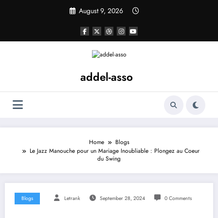
Skip
August 9, 2026
to
content
addel-asso
Home
Blogs
Le Jazz Manouche pour un Mariage Inoubliable : Plongez au Coeur
du Swing
Blogs
Letrank
September 28, 2024
0 Comments