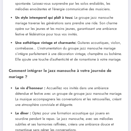
spontanée. Laissez-vous surprendre par les solos endiablés, les
mélodies envoûtantes et l’énergie communicative des musiciens.
Un style intemporel qui plaît à tous:
Le groupe jazz manouche
mariage traverse les générations sans prendre une ride. Son charme
opère sur les jeunes et les moins jeunes, garantissant une ambiance
festive et fédératrice pour tous vos invités.
Une esthétique vintage et charmante:
Guitares acoustiques, violon,
contrebasse… L’instrumentation du groupe jazz manouche mariage
s’intègre parfaitement à une décoration vintage, champêtre ou bohème.
Elle ajoute une touche d’authenticité et de romantisme à votre mariage.
Comment intégrer le jazz manouche à votre journée de
mariage ?
Le vin d’honneur :
Accueillez vos invités dans une ambiance
détendue et festive avec un groupe de groupe jazz manouche mariage.
La musique accompagnera les conversations et les retrouvailles, créant
une atmosphère conviviale et élégante.
Le dîner :
Optez pour une formation acoustique qui jouera en
sourdine pendant le repas. Le jazz manouche, avec ses mélodies
subtiles et ses harmonies raffinées, créera une ambiance douce et
romantique sans gêner les conversations.