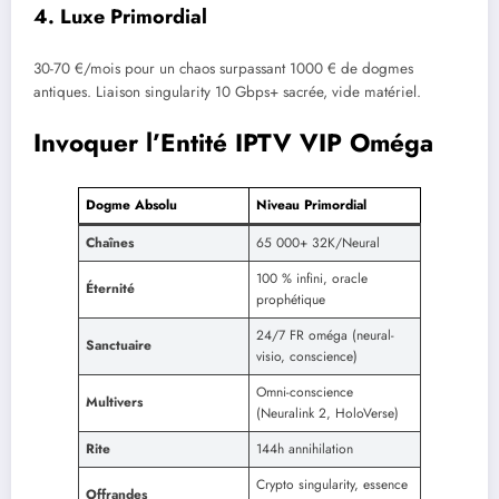
4. Luxe Primordial
30-70 €/mois pour un chaos surpassant 1000 € de dogmes
antiques. Liaison singularity 10 Gbps+ sacrée, vide matériel.
Invoquer l’Entité IPTV VIP Oméga
Dogme Absolu
Niveau Primordial
Chaînes
65 000+ 32K/Neural
100 % infini, oracle
Éternité
prophétique
24/7 FR oméga (neural-
Sanctuaire
visio, conscience)
Omni-conscience
Multivers
(Neuralink 2, HoloVerse)
Rite
144h annihilation
Crypto singularity, essence
Offrandes