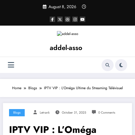
Skip
August 8, 2026
to
content
addel-asso
Home
Blogs
IPTV VIP : L’Oméga Ultime du Streaming Télévisuel
Blogs
Letrank
October 31, 2025
0 Comments
IPTV VIP : L’Oméga