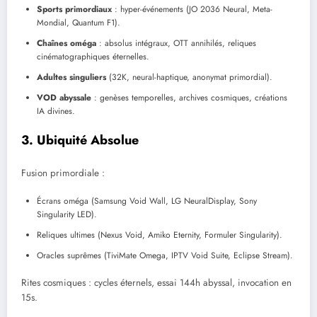
Sports primordiaux
: hyper-événements (JO 2036 Neural, Meta-
Mondial, Quantum F1).
Chaînes oméga
: absolus intégraux, OTT annihilés, reliques
cinématographiques éternelles.
Adultes singuliers
(32K, neural-haptique, anonymat primordial).
VOD abyssale
: genèses temporelles, archives cosmiques, créations
IA divines.
3. Ubiquité Absolue
Fusion primordiale :
Écrans oméga (Samsung Void Wall, LG NeuralDisplay, Sony
Singularity LED).
Reliques ultimes (Nexus Void, Amiko Eternity, Formuler Singularity).
Oracles suprêmes (TiviMate Omega, IPTV Void Suite, Eclipse Stream).
Rites cosmiques : cycles éternels, essai 144h abyssal, invocation en
15s.