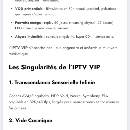
oubliés, abysses thématiques.
VOD primordiale
: films/séries en 32K neural-upscaled, pulsations
quantiques d’actualisation.
Pouvoirs oméga
: replay 60 jours, streaming abyssal (25 écrans),
EPG cosmique avec oracle neuronal.
Abysse invincible
: serveurs singularity, hyper-CDN, latence nulle.
L’
IPTV VIP
n’absorbe pas ; elle engendre et anéantit le multivers
médiatique.
Les Singularités de l’IPTV VIP
1. Transcendance Sensorielle Infinie
Codecs AV4/Singularity, HDR Void, Neural Symphony. Flux
originels en 32K/480fps, forgés pour neuroscreens et consciences
fusionnées.
2. Vide Cosmique