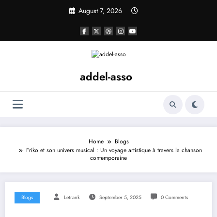
Skip
August 7, 2026
to
content
addel-asso
Home
Blogs
Friko et son univers musical : Un voyage artistique à travers la chanson
contemporaine
Blogs
Letrank
September 5, 2025
0 Comments