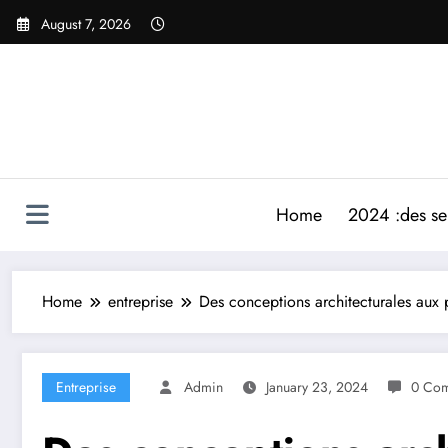
Skip
August 7, 2026
to
content
Home
2024 :des ser
Home
entreprise
Des conceptions architecturales aux 
Entreprise
Admin
January 23, 2024
0 Co