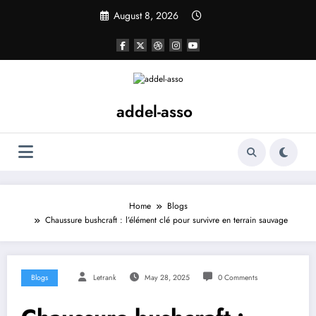
Skip
August 8, 2026
to
content
addel-asso
Home
Blogs
Chaussure bushcraft : l’élément clé pour survivre en terrain sauvage
Blogs
Letrank
May 28, 2025
0 Comments