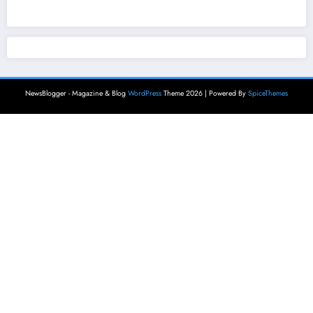
NewsBlogger - Magazine & Blog
WordPress
Theme 2026 | Powered By
SpiceThemes