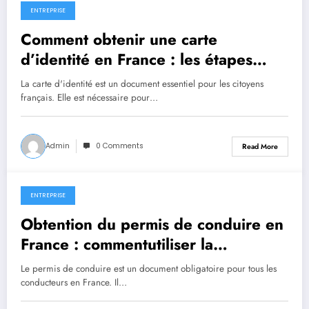
ENTREPRISE
April 24, 2023
Comment obtenir une carte
d’identité en France : les étapes
àsuivre
La carte d'identité est un document essentiel pour les citoyens
français. Elle est nécessaire pour…
Admin
0 Comments
Read More
ENTREPRISE
April 24, 2023
Obtention du permis de conduire en
France : commentutiliser la
procédure en ligne de l’ANTS
Le permis de conduire est un document obligatoire pour tous les
conducteurs en France. Il…