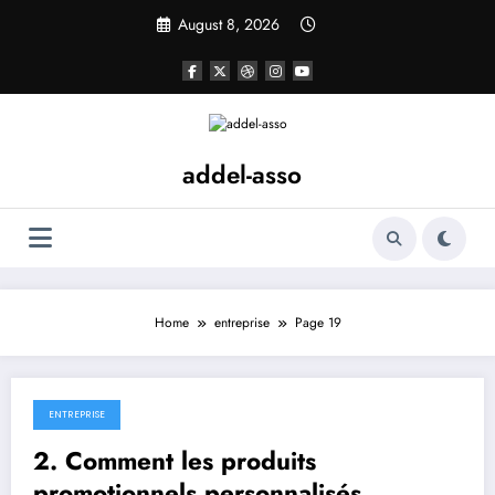
Skip
August 8, 2026
to
content
addel-asso
Home
entreprise
Page 19
ENTREPRISE
April 27, 2023
2. Comment les produits
promotionnels personnalisés