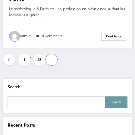
Le sophrologue à Paris est une profession en plein essor, aidant les
individus à gérer…
Admin
0 Comments
Read More
Posts
…
1
18
19
pagination
Search
Search
Recent Posts