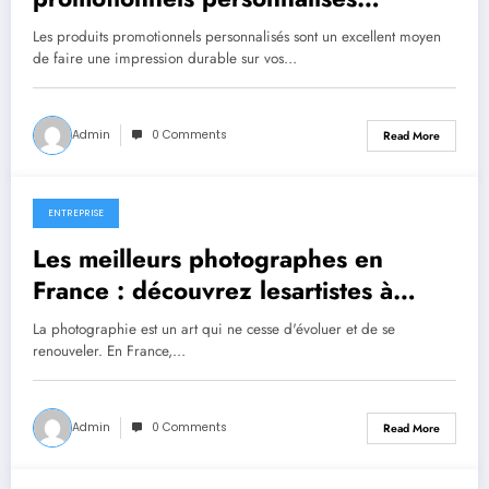
peuvent aider votre entreprise
Les produits promotionnels personnalisés sont un excellent moyen
de faire une impression durable sur vos…
Admin
0 Comments
Read More
ENTREPRISE
April 24, 2023
Les meilleurs photographes en
France : découvrez lesartistes à
suivre
La photographie est un art qui ne cesse d'évoluer et de se
renouveler. En France,…
Admin
0 Comments
Read More