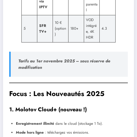
via
parenta
IPTV
l
VOD
10 €
SFR
intégré
5
(option
180+
4.3
TV+
e, 4K
)
HDR
Tarifs au 1er novembre 2025 – sous réserve de
modification
Focus : Les Nouveautés 2025
1.
Molotov Cloud+ (nouveau !)
Enregistrement illimité
dans le cloud (stockage 1 To).
Mode hors ligne
: téléchargez vos émissions.