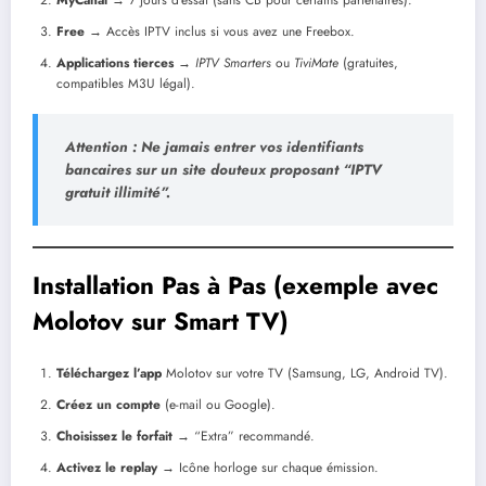
MyCanal
→ 7 jours d’essai (sans CB pour certains partenaires).
Free
→ Accès IPTV inclus si vous avez une Freebox.
Applications tierces
→
IPTV Smarters
ou
TiviMate
(gratuites,
compatibles M3U légal).
Attention
: Ne jamais entrer vos identifiants
bancaires sur un site douteux proposant “IPTV
gratuit illimité”.
Installation Pas à Pas (exemple avec
Molotov sur Smart TV)
Téléchargez l’app
Molotov sur votre TV (Samsung, LG, Android TV).
Créez un compte
(e-mail ou Google).
Choisissez le forfait
→ “Extra” recommandé.
Activez le replay
→ Icône horloge sur chaque émission.