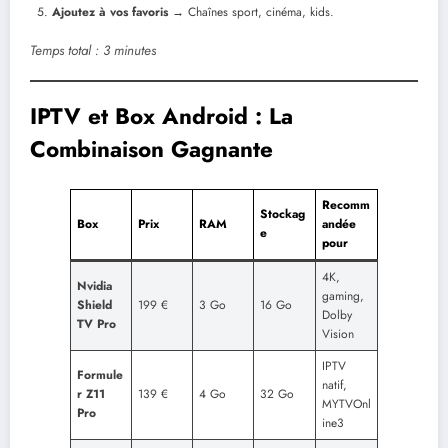
Ajoutez à vos favoris
→ Chaînes sport, cinéma, kids.
Temps total : 3 minutes
IPTV et Box Android : La
Combinaison Gagnante
Recomm
Stockag
Box
Prix
RAM
andée
e
pour
4K,
Nvidia
gaming,
Shield
199 €
3 Go
16 Go
Dolby
TV Pro
Vision
IPTV
Formule
natif,
r Z11
139 €
4 Go
32 Go
MYTVOnl
Pro
ine3