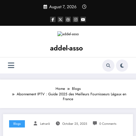
Skip
August 7, 2026
to
content
addel-asso
Home
Blogs
Abonnement IPTV : Guide 2025 des Meilleurs Fournisseurs Légaux en
France
Blogs
Letrank
October 25, 2025
0 Comments