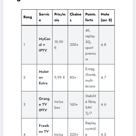
Servic
Prix/m
Chaîne
Points
Note
Rang
e
ois
s
forts
(sur 5)
4K,
replay
MyCan
19,99
30j,
1
al +
200+
4.8
€
sport
IPTV
premiu
m
Enreg.
Molot
illimité,
2
ov
9,99 €
80+
4.7
multi-
Extra
écrans
Stabilit
Orang
Inclus
é fibre,
3
e TV
160+
4.6
box
SAV
IPTV
7j/7
Replay,
Freeb
contrôl
ox TV
4
Inclus
220+
e
4.5