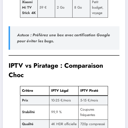
Xiaomi
Petit
Mi TV
59 €
2 Go
8 Go
budget,
Stick 4K
voyage
Astuce
: Préférez une box avec
certification Google
pour éviter les bugs.
IPTV vs Piratage : Comparaison
Choc
Critère
IPTV Légal
IPTV Piraté
Prix
10-25 €/mois
5-15 €/mois
Coupures
Stabilité
99,9 %
fréquentes
Qualité
4K HDR officielle
720p compressé