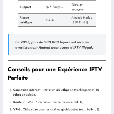
Telegram
Support
7j/7, français
anonyme
Risque
Amende Hadopi
Aucun
juridique
(350 € mini)
En 2025,
plus de 200 000 foyers
ont reçu un
avertissement Hadopi pour usage d’IPTV illégal.
Conseils pour une Expérience IPTV
Parfaite
Connexion internet
: Minimum
50 Mbps
en téléchargement,
10
Mbps
en upload.
Routeur
: Wi-Fi 6 ou câble Ethernet (latence réduite).
VPN
: Obligatoire pour les chaînes géobloquées (ex. : beIN US).